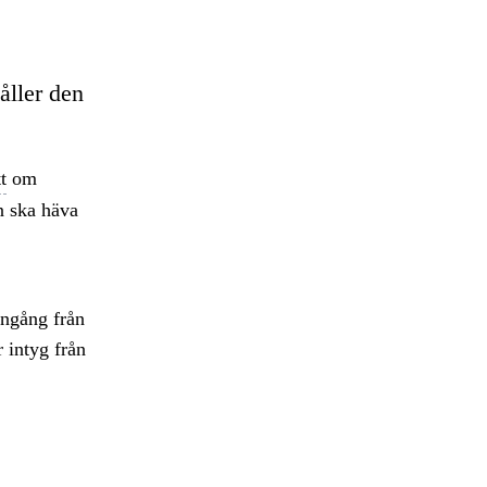
åller den
t
om
n ska häva
ingång från
 intyg från