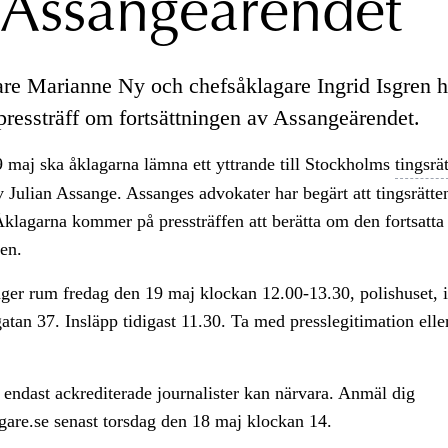
Assangeärendet
re Marianne Ny och chefsåklagare Ingrid Isgren h
pressträff om fortsättningen av Assangeärendet.
 maj ska åklagarna lämna ett yttrande till Stockholms
tingsrät
 Julian Assange. Assanges advokater har begärt att tingsrätte
klagarna kommer på pressträffen att berätta om den fortsatta
en.
äger rum fredag den 19 maj klockan 12.00-13.30, polishuset, 
an 37. Insläpp tidigast 11.30. Ta med presslegitimation eller
 endast ackrediterade journalister kan närvara. Anmäl dig
gare.se senast torsdag den 18 maj klockan 14.