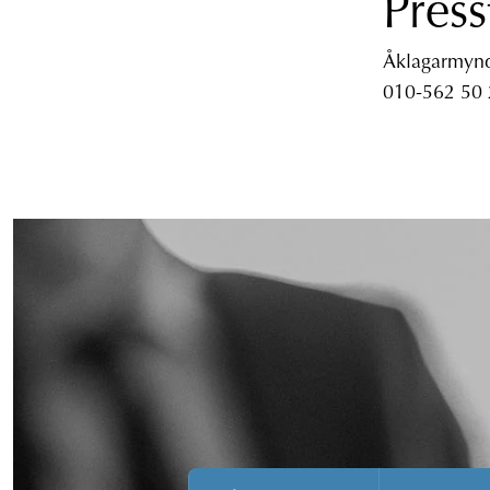
Press
Åklagarmyndi
010-562 50