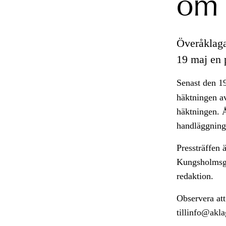
om 
Överåklaga
19 maj en 
Senast den 19
häktningen av
häktningen. Å
handläggning
Pressträffen 
Kungsholmsgat
redaktion.
Observera att
tillinfo@akla