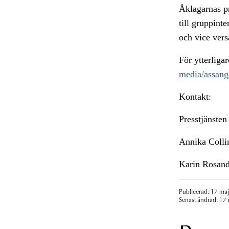
Åklagarnas pr
till gruppint
och vice vers
För ytterliga
media/assang
Kontakt:
Presstjänste
Annika Colli
Karin Rosand
Publicerad: 17 maj
Senast ändrad: 17 