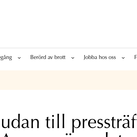
tegång
Berörd av brott
Jobba hos oss
F
udan till pressträf