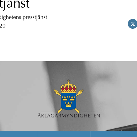
tjänst
ghetens presstjänst
 20