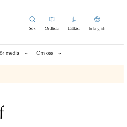
Sök
Ordlista
Lättläst
In English
ör media
Om oss
f