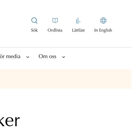
Sök
Ordlista
Lättläst
In English
ör media
Om oss
ker