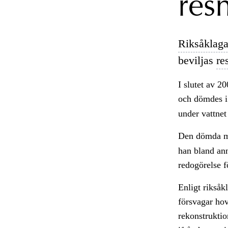
res
Riksåklaga
beviljas
re
I slutet av 2
och dömdes 
under vattnet
Den dömda m
han bland ann
redogörelse f
Enligt riksåk
försvagar hov
rekonstruktio