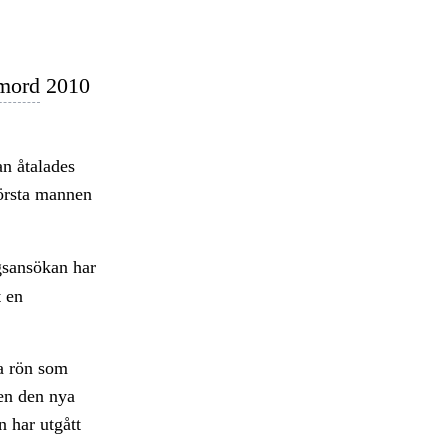
mord
2010
an åtalades
örsta mannen
gsansökan har
t en
ga rön som
ven den nya
n har utgått