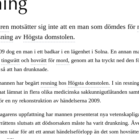
ning
ren
motsätter sig inte att en man som dömdes för
sning
av
Högsta domstolen.
009 dog en man i ett badkar i en lägenhet i Solna. En annan m
i
tingsrätt
och
hovrätt
för
mord,
genom att ha tryckt ned den f
 så att han drunknade.
annen har begärt
resning
hos
Högsta domstolen.
I sin resnin
at lämnat in flera olika medicinska sakkunnigutlåtanden sam
ör en ny rekonstruktion av händelserna 2009.
lagarens uppfattning har mannen presenterat nya vetenskapli
rättens slutsats att dödsorsaken måste ha varit drunkning. Ä
nen talar för att ett annat händelseförlopp än det som hovrätte