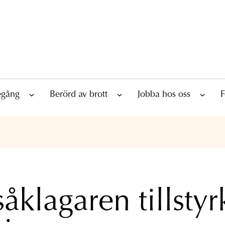
tegång
Berörd av brott
Jobba hos oss
F
åklagaren tillstyr