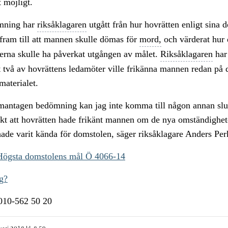
t möjligt.
mning har
riksåklagaren
utgått från hur hovrätten enligt sina 
 fram till att mannen skulle dömas för
mord,
och värderat hur 
erna skulle ha påverkat utgången av målet.
Riksåklagaren
har 
tt två av hovrättens ledamöter ville frikänna mannen redan på 
materialet.
mantagen bedömning kan jag inte komma till någon annan slut
ikt att hovrätten hade frikänt mannen om de nya omständighe
hade varit kända för domstolen, säger riksåklagare Anders Per
 Högsta domstolens mål Ö 4066-14
g?
n010-562 50 20