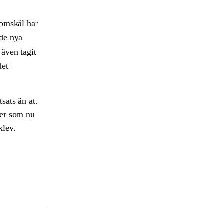
domskäl har
de nya
även tagit
det
sats än att
ter som nu
klev.