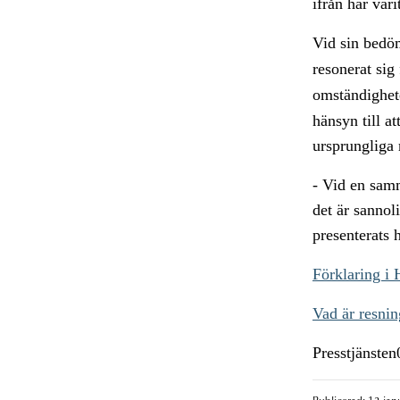
ifrån har vari
Vid sin bedö
resonerat sig
omständighet
hänsyn till a
ursprungliga 
- Vid en sam
det är sannol
presenterats 
Förklaring i
Vad är resnin
Presstjänste