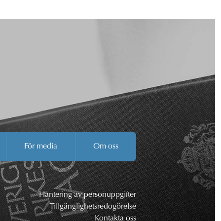
För media
Om oss
Hantering av personuppgifter
Tillgänglighetsredogörelse
Kontakta oss