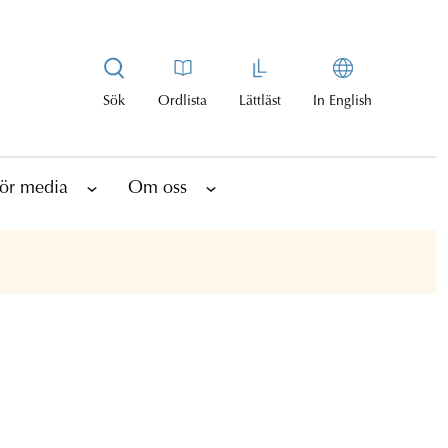
Sök
Ordlista
Lättläst
In English
ör media
Om oss