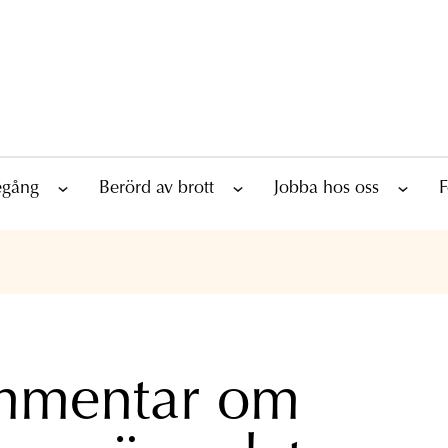
tegång
Berörd av brott
Jobba hos oss
F
mmentar om