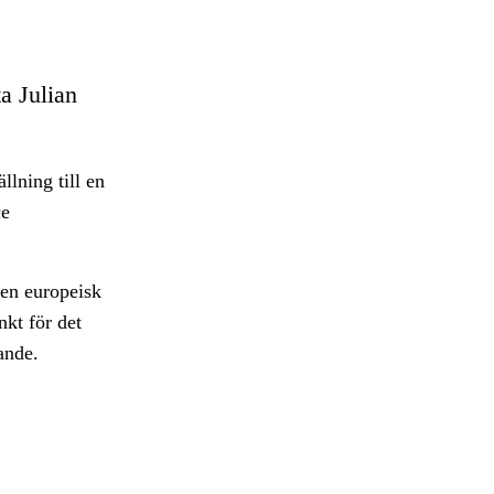
a Julian
llning till en
ce
 en europeisk
nkt för det
ande.