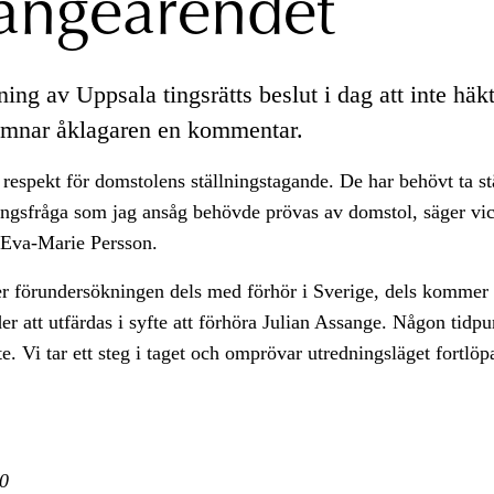
angeärendet
ng av Uppsala tingsrätts beslut i dag att inte häkt
ämnar åklagaren en kommentar.
l respekt för domstolens ställningstagande. De har behövt ta stä
ngsfråga som jag ansåg behövde prövas av domstol, säger vi
 Eva-Marie Persson.
er förundersökningen dels med förhör i Sverige, dels kommer
er att utfärdas i syfte att förhöra Julian Assange. Någon tidpu
te. Vi tar ett steg i taget och omprövar utredningsläget fortlöp
0