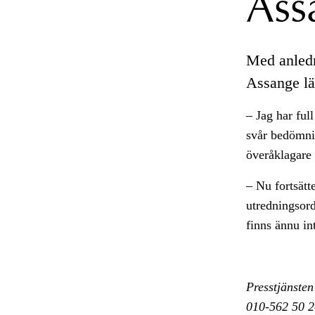
Ass
Med anledni
Assange l
– Jag har ful
svår bedömni
överåklagare
– Nu fortsätt
utredningsord
finns ännu in
Presstjänsten
010-562 50 2