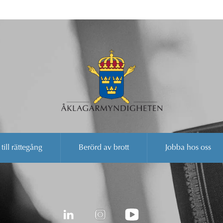
 till rättegång
Berörd av brott
Jobba hos oss