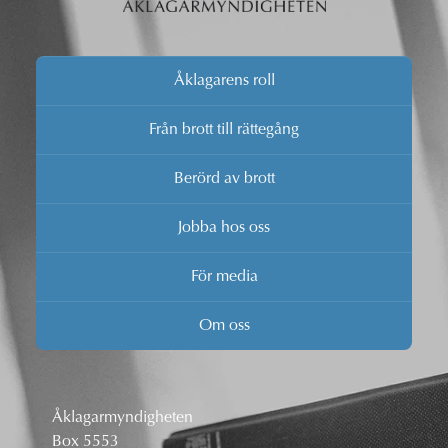
Åklagarens roll
Från brott till rättegång
Berörd av brott
Jobba hos oss
För media
Om oss
Åklagarmyndigheten
Box 5553