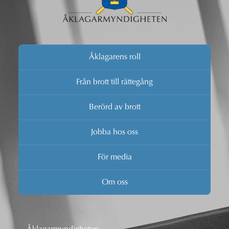
Åklagarens roll
Från brott till rättegång
Berörd av brott
Jobba hos oss
För media
Om oss