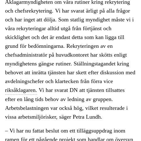
Åklagarmyndigheten om våra rutiner kring rekrytering
och chefsrekrytering. Vi har svarat ärligt på alla frågor
och har inget att dölja. Som statlig myndighet måste vi i
våra rekryteringar alltid utgå från förtjänst och
skicklighet och det är endast detta som kan ligga till
grund för bedömningarna. Rekryteringen av en
chefsadministratör på huvudkontoret har skötts enligt
myndighetens gängse rutiner. Ställningstagandet kring
behovet att inrätta tjänsten har skett efter diskussion med
avdelningschefer och klartecken från förra vice
riksåklagaren.
Vi har svarat DN att tjänsten tillsattes
efter en lång tids behov av ledning av gruppen.
Arbetsbelastningen var också hög, vilket resulterade i
vissa arbetsmiljörisker, säger Petra Lundh.
– Vi har nu fattat beslut om ett tilläggsuppdrag inom
ramen för ett pågående projekt som handlar om översyn