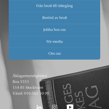
Från brott till rättegång
Berörd av brott
Jobba hos oss
För media
Om oss
Åklagarmyndigheten
Box 5553
114 85 Stockholm
Växel:
010-562 50 00