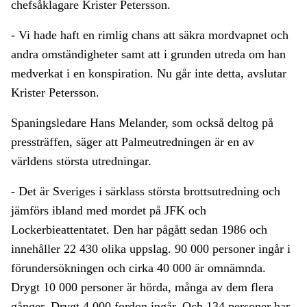
chefsåklagare Krister Petersson.
- Vi hade haft en rimlig chans att säkra mordvapnet och
andra omständigheter samt att i grunden utreda om han
medverkat i en konspiration. Nu går inte detta, avslutar
Krister Petersson.
Spaningsledare Hans Melander, som också deltog på
pressträffen, säger att Palmeutredningen är en av
världens största utredningar.
- Det är Sveriges i särklass största brottsutredning och
jämförs ibland med mordet på JFK och
Lockerbieattentatet. Den har pågått sedan 1986 och
innehåller 22 430 olika uppslag. 90 000 personer ingår i
förundersökningen och cirka 40 000 är omnämnda.
Drygt 10 000 personer är hörda, många av dem flera
gånger. Drygt 4 000 fordon ingår. Och 134 personer har