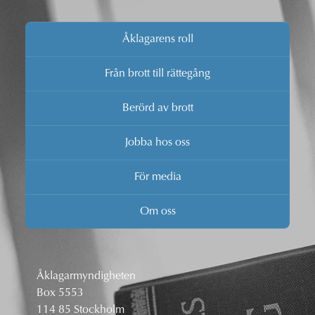
Åklagarens roll
Från brott till rättegång
Berörd av brott
Jobba hos oss
För media
Om oss
Åklagarmyndigheten
Box 5553
114 85 Stockholm