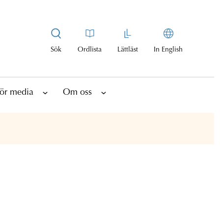
Sök
Ordlista
Lättläst
In English
ör media
Om oss