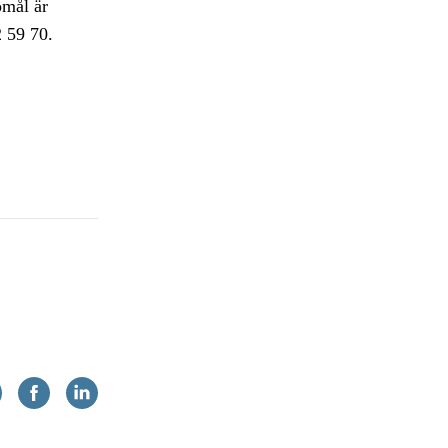
ömål är
2 59 70.