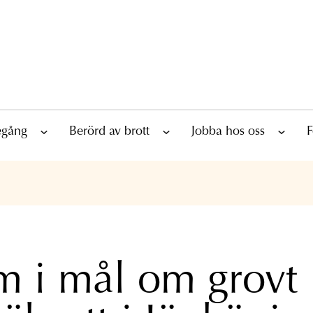
tegång
Berörd av brott
Jobba hos oss
F
 i mål om grovt