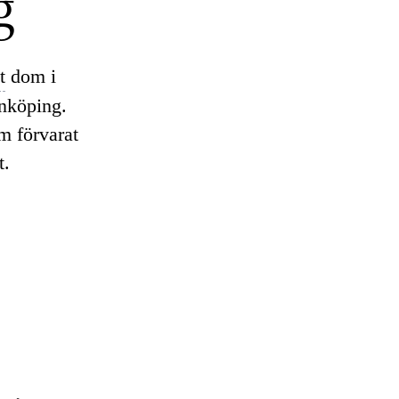
g
t
dom i
önköping.
m förvarat
t.