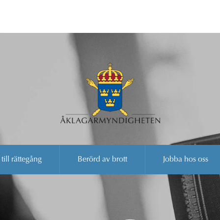
 till rättegång
Berörd av brott
Jobba hos oss