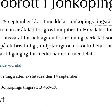
jöbrott i Jönköpin
 29 september kl. 14 meddelar Jönköpings
tingsrät
n man är åtalad för grovt miljöbrott i Hovslätt i J
 ansvarat för och ägt en förkromningsverkstad so
på ett bristfälligt, miljöfarligt och okontrollerat sät
är tillgänglig för media när dom meddelats.
nde vid åtal
 i tingsrätten avslutades den 14 september.
 Jönköpings
tingsrätt
B 469-19.
kt