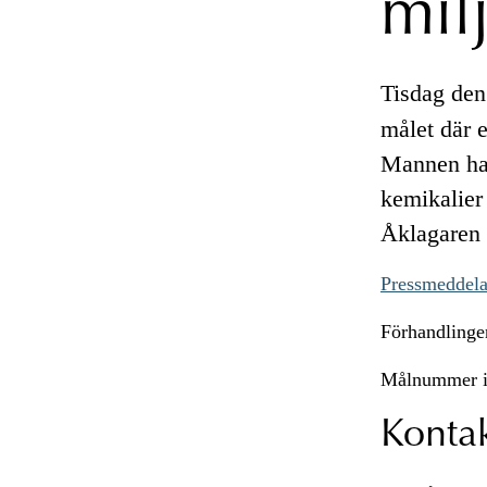
mil
Tisdag den
målet där e
Mannen har
kemikalier 
Åklagaren 
Pressmeddela
Förhandlingen
Målnummer i
Konta