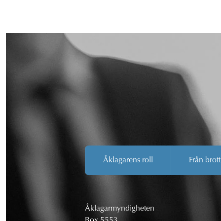
Åklagarens roll
Från brott
Åklagarmyndigheten
Box 5553