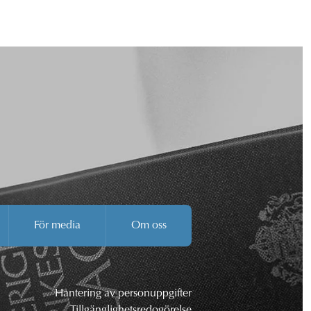
För media
Om oss
Hantering av personuppgifter
Tillgänglighetsredogörelse