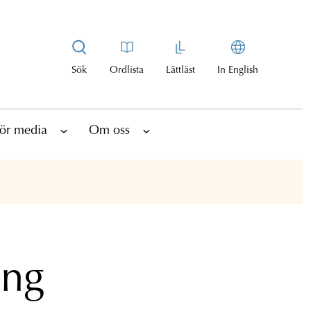
Sök
Ordlista
Lättläst
In English
ör media
Om oss
ing