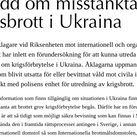
edd om misstänkt
gsbrott i Ukraina
lagare vid Riksenheten mot internationell och org
t har inlett en
förundersökning
för att kunna utreda
 om krigsförbrytelse i Ukraina. Åklagarna uppman
m blivit utsatta för eller bevittnat våld mot civila 
akt med polisens enhet för utredning av krigsbrott.
nformation som finns tillgänglig om situationen i Ukraina finn
 anta att brottet grov krigsförbrytelse begås. Därför har en
för
t är att så tidigt som möjligt säkra bevisning som kan finnas i 
ända den i framtida rättsprocesser antingen i Sverige, i annan
ternationell domstol så som Internationella brottmålsdomstolen