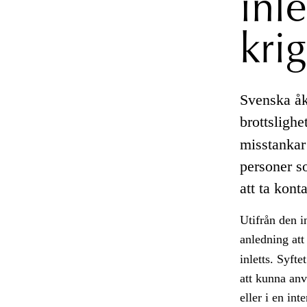
inl
kri
Svenska åk
brottslighe
misstankar
personer so
att ta kont
Utifrån den i
anledning att
inletts. Syfte
att kunna anv
eller i en in