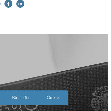
För media
Om oss