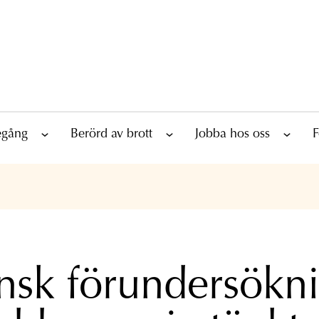
tegång
Berörd av brott
Jobba hos oss
F
nsk förundersökn