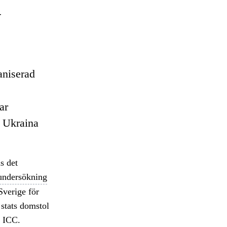
a
aniserad
ar
i Ukraina
s det
undersökning
Sverige för
 stats domstol
, ICC.