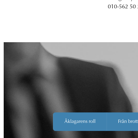
010-562 50
Åklagarens roll
Från brott