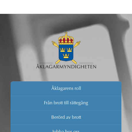
Åklagarens roll
Från brott till rättegång
Berörd av brott
Jobba hos oss