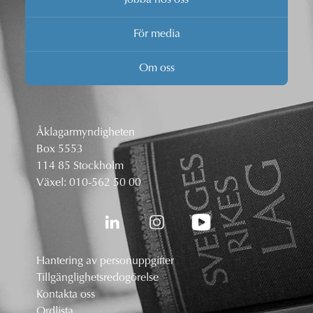
För media
Om oss
Åklagarmyndigheten
Box 5553
114 85 Stockholm
Växel:
010-562 50 00
Hantering av personuppgifter
Tillgänglighetsredogörelse
Kontakta oss
Ordlista