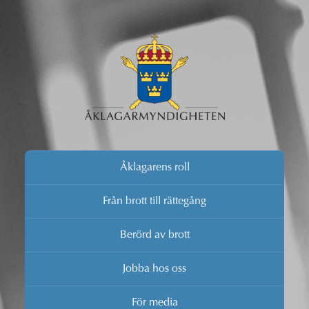
Åklagarens roll
Från brott till rättegång
Berörd av brott
Jobba hos oss
För media