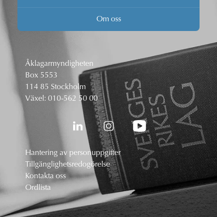
Om oss
Åklagarmyndigheten
Box 5553
114 85 Stockholm
Växel:
010-562 50 00
Hantering av personuppgifter
Tillgänglighetsredogörelse
Kontakta oss
Ordlista