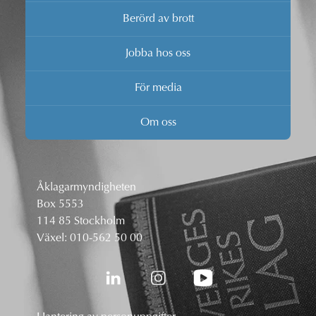
Berörd av brott
Jobba hos oss
För media
Om oss
Åklagarmyndigheten
Box 5553
114 85 Stockholm
Växel:
010-562 50 00