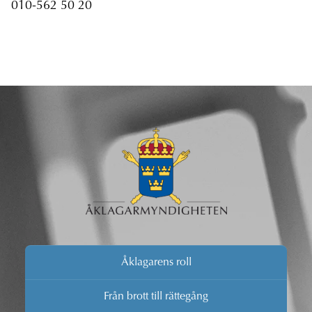
010-562 50 20
Åklagarens roll
Från brott till rättegång