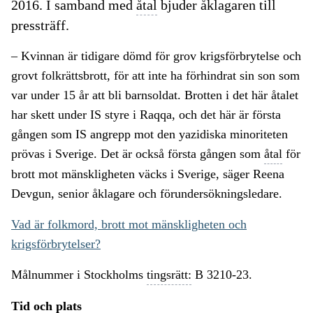
2016. I samband med
åtal
bjuder åklagaren till
pressträff.
– Kvinnan är tidigare dömd för grov krigsförbrytelse och
grovt folkrättsbrott, för att inte ha förhindrat sin son som
var under 15 år att bli barnsoldat. Brotten i det här åtalet
har skett under IS styre i Raqqa, och det här är första
gången som IS angrepp mot den yazidiska minoriteten
prövas i Sverige. Det är också första gången som
åtal
för
brott mot mänskligheten väcks i Sverige, säger Reena
Devgun, senior åklagare och förundersökningsledare.
Vad är folkmord, brott mot mänskligheten och
krigsförbrytelser?
Målnummer i Stockholms
tingsrätt:
B 3210-23.
Tid och plats