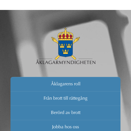
Åklagarens roll
Från brott till rättegång
Berörd av brott
Jobba hos oss