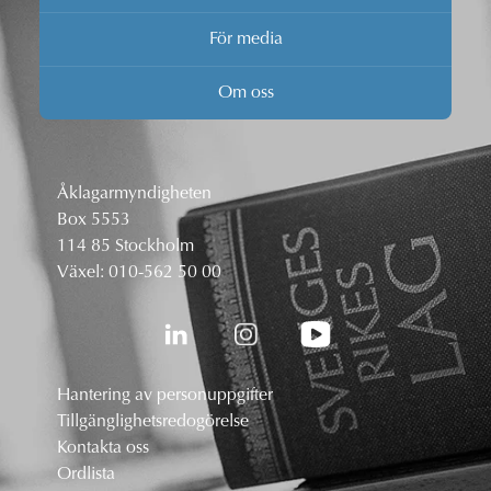
För media
Om oss
Åklagarmyndigheten
Box 5553
114 85 Stockholm
Växel:
010-562 50 00
Hantering av personuppgifter
Tillgänglighetsredogörelse
Kontakta oss
Ordlista