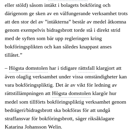
eller stöld) såsom intäkt i bolagets bokföring och
därigenom ge sken av en välfungerande verksamhet trots
att den stor del av ”intäkterna” består av medel åtkomna
genom exempelvis bidragsbrott torde stå i direkt strid
med de syften som bär upp regleringen kring
bokföringsplikten och kan således knappast anses
tillåtet.”
–
Högsta domstolen
har i tidigare
rättsfall
klargjort att
även olaglig verksamhet under vissa omständigheter kan
vara bokföringspliktig. Det är av vikt för ledning av
rättstillämpningen att
Högsta domstolen
klargör hur
medel som tillförts bokföringspliktig verksamhet genom
bedrägeri/bidragsbrott ska bokföras för att undgå
straffansvar för bokföringsbrott, säger riksåklagare
Katarina Johansson Welin.