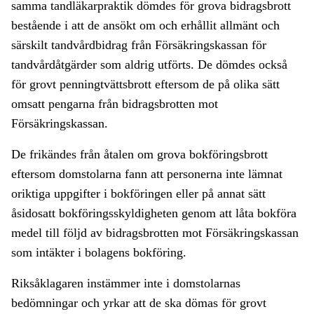
samma tandläkarpraktik dömdes för grova bidragsbrott
bestående i att de ansökt om och erhållit allmänt och
särskilt tandvårdbidrag från Försäkringskassan för
tandvårdåtgärder som aldrig utförts. De dömdes också
för grovt penningtvättsbrott eftersom de på olika sätt
omsatt pengarna från bidragsbrotten mot
Försäkringskassan.
De frikändes från åtalen om grova bokföringsbrott
eftersom domstolarna fann att personerna inte lämnat
oriktiga uppgifter i bokföringen eller på annat sätt
åsidosatt bokföringsskyldigheten genom att låta bokföra
medel till följd av bidragsbrotten mot Försäkringskassan
som intäkter i bolagens bokföring.
Riksåklagaren instämmer inte i domstolarnas
bedömningar och yrkar att de ska dömas för grovt