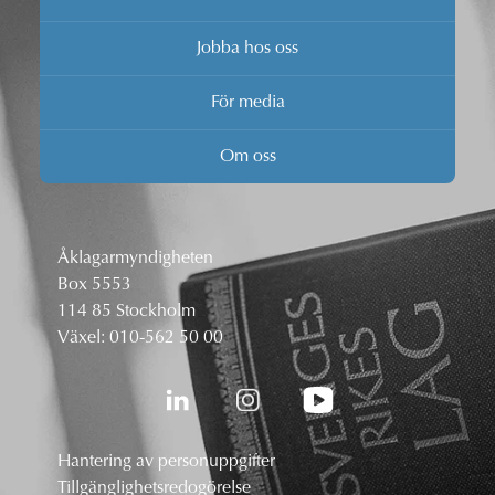
Jobba hos oss
För media
Om oss
Åklagarmyndigheten
Box 5553
114 85 Stockholm
Växel:
010-562 50 00
Hantering av personuppgifter
Tillgänglighetsredogörelse