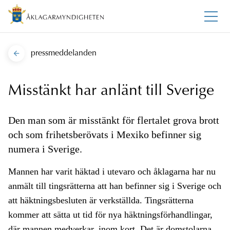
pressmeddelanden
Misstänkt har anlänt till Sverige
Den man som är misstänkt för flertalet grova brott
och som frihetsberövats i Mexiko befinner sig
numera i Sverige.
Mannen har varit häktad i utevaro och åklagarna har nu
anmält till tingsrätterna att han befinner sig i Sverige och
att häktningsbesluten är verkställda. Tingsrätterna
kommer att sätta ut tid för nya häktningsförhandlingar,
där mannen medverkar, inom kort. Det är domstolarna