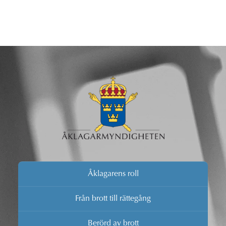
Åklagarens roll
Från brott till rättegång
Berörd av brott