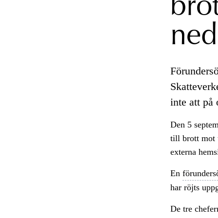
bro
ned
Förundersö
Skatteverke
inte att på
Den 5 septem
till brott mot
externa hemsi
En
förunders
har röjts up
De tre chefer