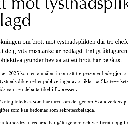
tt mot tystnadspli
lagd
kningen om brott mot tystnadsplikten där tre chef
t delgivits misstanke är nedlagd. Enligt åklagaren
 objektiva grunder bevisa att ett brott har begåtts.
ber 2025 kom en anmälan in om att tre personer hade gjort si
 tystnadsplikten efter publiceringar av artiklar på Skatteverket
da samt en debattartikel i Expressen.
ökning
inleddes som har utrett om det genom Skatteverkets pu
pgifter som kan bedömas som sekretessbelagda.
na förhördes, utredarna har gått igenom och verifierat uppgif