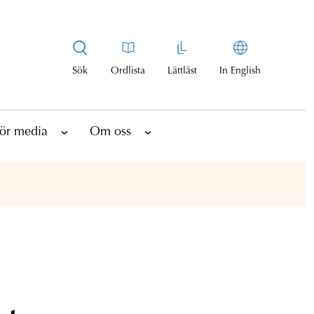
Sök
Ordlista
Lättläst
In English
ör media
Om oss