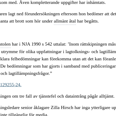
kom med. Även kompletterande uppgifter har inhämtats.
aren lagt ned förundersökningen eftersom hon bedömer att de
 anta att brott som hör under
allmänt åtal
har begåtts.
stolen
har i NJA 1990 s 542 uttalat: ’Inom rättskipningen måst
 utrymme för olika uppfattningar i lagtolknings- och lagtillä
klara felbedömningar kan förekomma utan att det kan föranl
’ De bedömningar som har gjorts i samband med publiceringar
 och lagtillämpningsfrågor.”
-129255-24.
ngen om tre fall av tjänstefel och dataintrång pågår alltjämt.
ngsledare senior åklagare Zilla Hirsch har inga ytterligare up
inte tillgänglig för media.