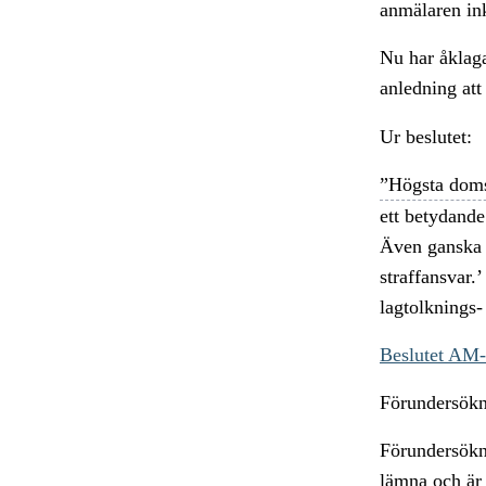
anmälaren in
Nu har åklag
anledning att
Ur beslutet:
”Högsta dom
ett betydande
Även ganska 
straffansvar.
lagtolknings-
Beslutet AM
Förundersökni
Förundersökni
lämna och är 