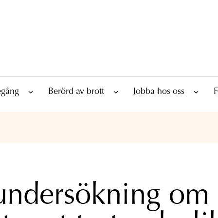
tegång
Berörd av brott
Jobba hos oss
F
undersökning om