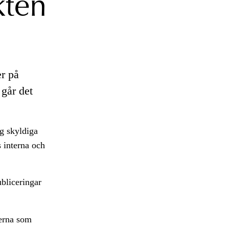
kten
er på
 går det
g skyldiga
s interna och
bliceringar
terna som