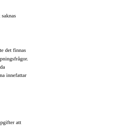
t saknas
e det finnas
mpningsfrågor.
eda
na innefattar
pgifter att