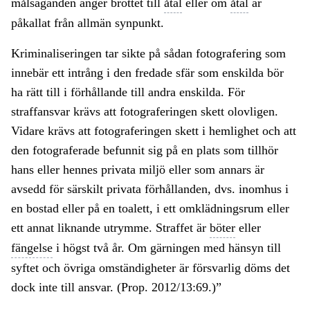
målsäganden anger brottet till
åtal
eller om
åtal
är
påkallat från allmän synpunkt.
Kriminaliseringen tar sikte på sådan fotografering som
innebär ett intrång i den fredade sfär som enskilda bör
ha rätt till i förhållande till andra enskilda. För
straffansvar krävs att fotograferingen skett olovligen.
Vidare krävs att fotograferingen skett i hemlighet och att
den fotograferade befunnit sig på en plats som tillhör
hans eller hennes privata miljö eller som annars är
avsedd för särskilt privata förhållanden, dvs. inomhus i
en bostad eller på en toalett, i ett omklädningsrum eller
ett annat liknande utrymme. Straffet är
böter
eller
fängelse
i högst två år. Om gärningen med hänsyn till
syftet och övriga omständigheter är försvarlig döms det
dock inte till ansvar. (Prop. 2012/13:69.)”