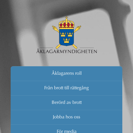
Åklagarens roll
Från brott till rättegång
Berörd av brott
Jobba hos oss
För media