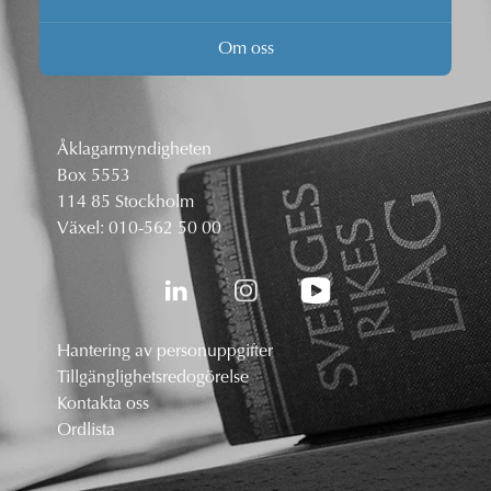
Om oss
Åklagarmyndigheten
Box 5553
114 85 Stockholm
Växel:
010-562 50 00
Hantering av personuppgifter
Tillgänglighetsredogörelse
Kontakta oss
Ordlista