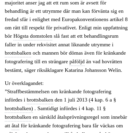
majoritet anser jag att ett rum som är avsett för
behandling är ett utrymme där man kan förvänta sig en
fredad sfär i enlighet med Europakonventionens artikel 8
om rätt till respekt för privatlivet. Enligt min uppfattning
bör
Högsta domstolen
slå fast att ett behandlingsrum
faller in under rekvisitet annat liknande utrymme i
brottsbalken
och mannen bör dömas även för kränkande
fotografering till en strängare
påföljd
än vad hovrätten
bestämt, säger riksåklagare Katarina Johansson Welin.
Ur överklagandet:
”Straffbestämmelsen om kränkande fotografering
infördes i
brottsbalken
den 1 juli 2013 (4 kap. 6 a §
brottsbalken)
. Samtidigt infördes i 4 kap. 11 §
brottsbalken
en särskild åtalsprövningsregel som innebär
att
åtal
för kränkande fotografering bara får väckas om