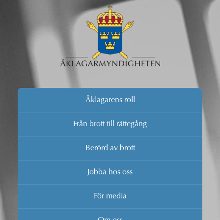
Åklagarens roll
Från brott till rättegång
Berörd av brott
Jobba hos oss
För media