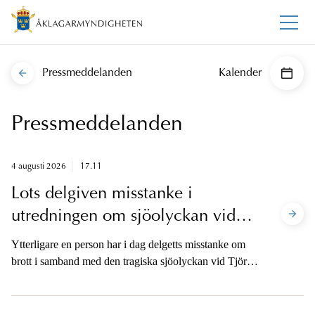
Pressmeddelanden
Kalender
Pressmeddelanden
4 augusti 2026
17.11
Lots delgiven misstanke i
utredningen om sjöolyckan vid
Tjörn
Ytterligare en person har i dag delgetts misstanke om
brott i samband med den tragiska sjöolyckan vid Tjörn
den 28 juli. Lotsen knuten till Sjöfartsverkets
lotsningsverksamhet misstänks på skälig misstanke, den
lägre misstankegraden, för vårdslöshet i sjötrafik och