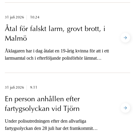
31 juli 2026
10.24
Åtal för falskt larm, grovt brott, i
Malmö
Åklagaren har i dag åtalat en 19-årig kvinna för att i ett
larmsamtal och i efterföljande polisförhör lämnat
oriktiga uppgifter om att en för henne okänd person
förföljt henne, slagit henne och försökt att utsätta henne
för en våldtäkt i Pildammsparken i Malmö. Kvinnans
agerande gjorde att polisen satte in omfattande
31 juli 2026
9.11
utredningsinsatser.
En person anhållen efter
fartygsolyckan vid Tjörn
Under polisutredningen efter den allvarliga
fartygsolyckan den 28 juli har det framkommit