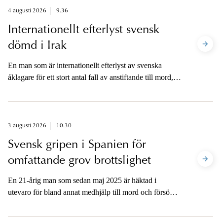
vållande till annans död. Lotsen förnekar brott.
4 augusti 2026
9.36
Internationellt efterlyst svensk
dömd i Irak
En man som är internationellt efterlyst av svenska
åklagare för ett stort antal fall av anstiftande till mord,
anstiftande till försök till mord samt stämpling till mord
har dömts till livstids fängelse av en domstol i
Irak. Domen kommer efter en fördjupad samverkan
mellan svenska åklagare och det irakiska rättsväsendet.
3 augusti 2026
10.30
Svensk gripen i Spanien för
omfattande grov brottslighet
En 21-årig man som sedan maj 2025 är häktad i
utevaro för bland annat medhjälp till mord och försök
till mord i Sverige är gripen av spansk polis. Mannen
greps under natten till lördag den 1 augusti.