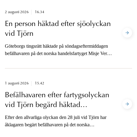
2 augusti 2026
16.34
En person häktad efter sjöolyckan
vid Tjörn
Göteborgs tingsrätt häktade på söndagseftermiddagen
befälhavaren på det norska handelsfartyget Misje Verde
såsom misstänkt på sannolika skäl för vållande till
annans död. Åklagaren kommenterar olycksförloppet
och regelverket i en skriftlig kommentar.
1 augusti 2026
15.42
Befälhavaren efter fartygsolyckan
vid Tjörn begärd häktad
(uppdaterad)
Efter den allvarliga olyckan den 28 juli vid Tjörn har
åklagaren begärt befälhavaren på det norska
handelsfartyget häktad för vållande till annans död.