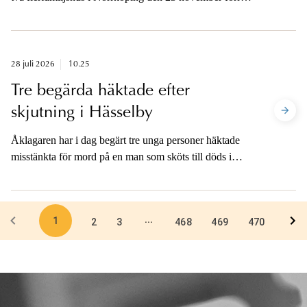
året. Utöver de fullbordade sprängningarna förhindrade
polisen samma dag ytterligare en sprängning i
Norrköping då de tog en termosbomb i beslag. Ingen
person kom till skada vid händelserna. Åtal och
28 juli 2026
10.25
bevistalan väcks mot både misstänkta utförare och
Tre begärda häktade efter
transportörer som tillhandahållit de termosbomber som
skjutning i Hässelby
använts och varit avsedda att användas.
Åklagaren har i dag begärt tre unga personer häktade
misstänkta för mord på en man som sköts till döds i
Hässelby i västra Stockholm i fredags kväll. Åklagaren
är tillgänglig för media efter att alla tre
häktningsförhandlingar är avslutade.
1
...
2
3
468
469
470