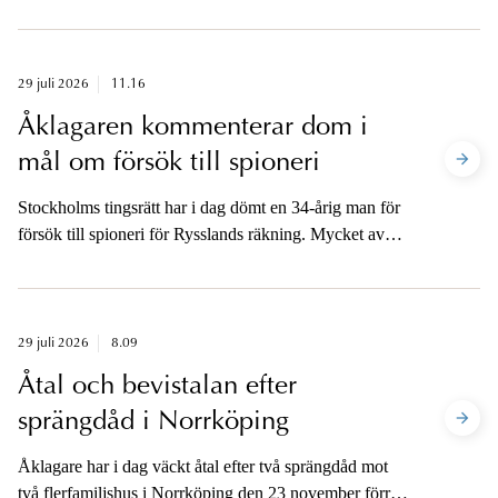
brottsmisstankar mot befälhavaren på det norska
handelsfartyget. Misstankarna gäller vårdslöshet i
sjötrafik och vållande till annans död på Hakefjorden i
Kungälvs kommun.
29 juli 2026
11.16
Åklagaren kommenterar dom i
mål om försök till spioneri
Stockholms tingsrätt har i dag dömt en 34-årig man för
försök till spioneri för Rysslands räkning. Mycket av
uppgifterna i förundersökningen är fortfarande hemliga
och de inblandade parterna är belagda med
yppandeförbud.
29 juli 2026
8.09
Åtal och bevistalan efter
sprängdåd i Norrköping
Åklagare har i dag väckt åtal efter två sprängdåd mot
två flerfamiljshus i Norrköping den 23 november förra