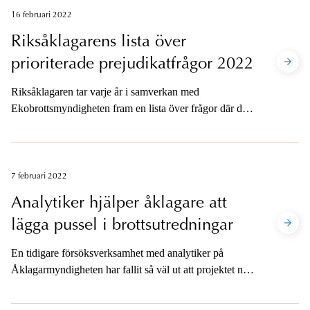
16 februari 2022
Riksåklagarens lista över
prioriterade prejudikatfrågor 2022
Riksåklagaren tar varje år i samverkan med
Ekobrottsmyndigheten fram en lista över frågor där det
bedöms som särskilt viktigt att Högsta domstolen ger
vägledning.
7 februari 2022
Analytiker hjälper åklagare att
lägga pussel i brottsutredningar
En tidigare försöksverksamhet med analytiker på
Åklagarmyndigheten har fallit så väl ut att projektet nu
permanentas. Analytikerna stöttar åklagare på
Nationella åklagaravdelningen i komplexa utredningar