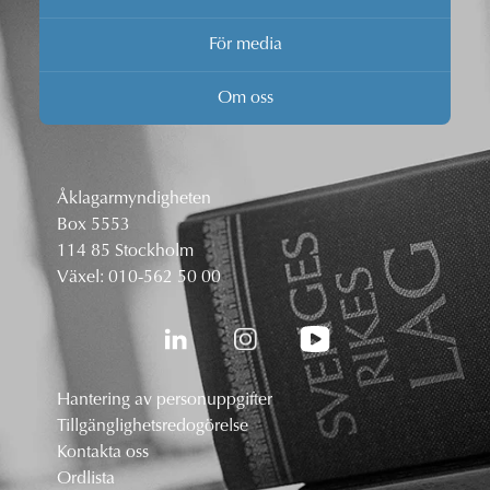
För media
Om oss
Åklagarmyndigheten
Box 5553
114 85 Stockholm
Växel:
010-562 50 00
Hantering av personuppgifter
Tillgänglighetsredogörelse
Kontakta oss
Ordlista