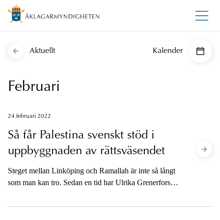
Aktuellt
Kalender
Februari
24 februari 2022
Så får Palestina svenskt stöd i
uppbyggnaden av rättsväsendet
Steget mellan Linköping och Ramallah är inte så långt
som man kan tro. Sedan en tid har Ulrika Grenerfors
pausat rollen som vice chefsåklagare i Linköping för att
hjälpa till med uppbyggnaden av Palestinas
rättsväsende genom en EU-mission.