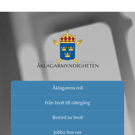
där de går igenom och analyserar omfattande material
på kort tid. Hjälpen som analytikerna utgör innebär att
utredningsarbetet blir mer effektivt.
Åklagarens roll
Från brott till rättegång
Berörd av brott
Jobba hos oss