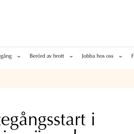
tegång
Berörd av brott
Jobba hos oss
F
tegångsstart i