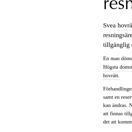
res
Svea
hovrä
resningsär
tillgänglig
En man dömd
Högsta doms
hovrätt.
Förhandlingen
samt en reser
kan ändras. 
att finnas ti
det att komm