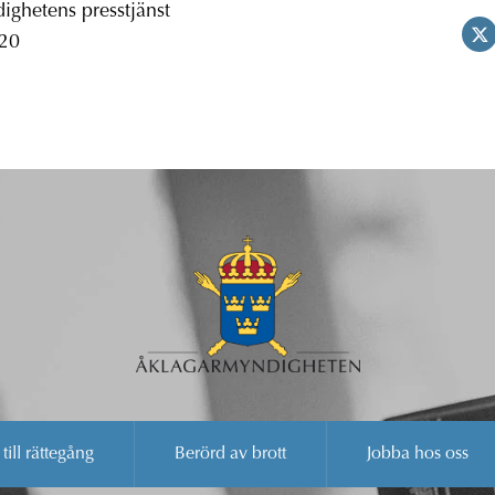
ghetens presstjänst
 20
 till rättegång
Berörd av brott
Jobba hos oss