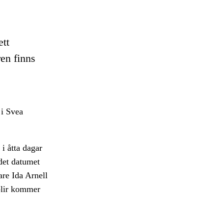
ett
en finns
 i Svea
 i åtta dagar
 det datumet
re Ida Arnell
 blir kommer