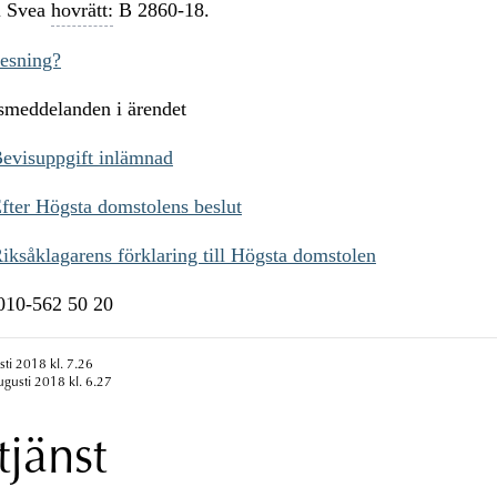
i Svea
hovrätt:
B 2860-18.
resning?
ssmeddelanden i ärendet
evisuppgift inlämnad
fter Högsta domstolens beslut
ksåklagarens förklaring till Högsta domstolen
n010-562 50 20
sti 2018 kl. 7.26
ugusti 2018 kl. 6.27
tjänst