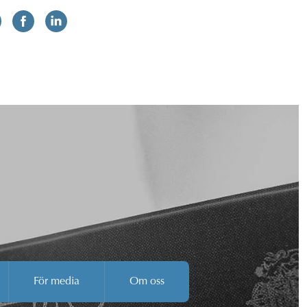
För media
Om oss