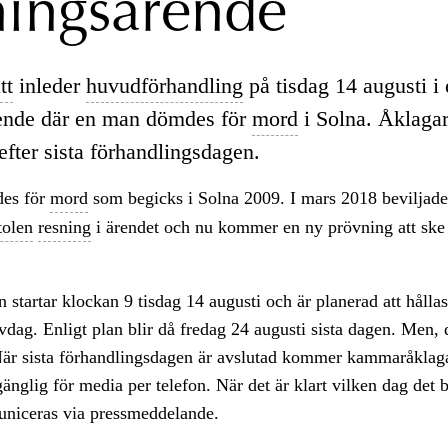
ningsärende
tt
inleder
huvudförhandling
på tisdag 14 augusti i 
ende där en man dömdes för
mord
i Solna. Åklagar
 efter sista förhandlingsdagen.
es för
mord
som begicks i Solna 2009. I mars 2018 beviljade
tolen
resning
i ärendet och nu kommer en ny prövning att ske
 startar klockan 9 tisdag 14 augusti och är planerad att hållas
vdag. Enligt plan blir då fredag 24 augusti sista dagen. Men,
När sista förhandlingsdagen är avslutad kommer kammaråklaga
llgänglig för media per telefon. När det är klart vilken dag det
uniceras via pressmeddelande.