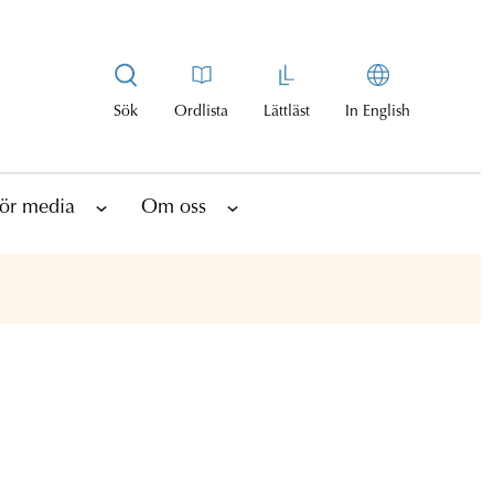
Sök
Ordlista
Lättläst
In English
ör media
Om oss