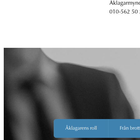
Åklagarmyndi
010-562 50
Åklagarens roll
Från brott