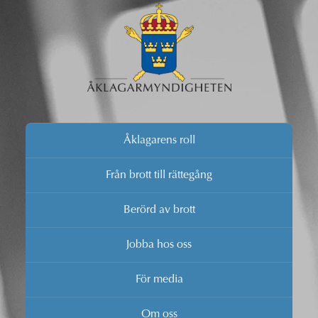
Åklagarens roll
Från brott till rättegång
Berörd av brott
Jobba hos oss
För media
Om oss