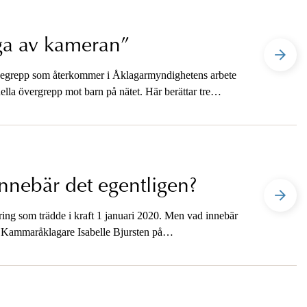
nga av kameran”
 begrepp som återkommer i Åklagarmyndighetens arbete
lla övergrepp mot barn på nätet. Här berättar tre
innebär det egentligen?
ring som trädde i kraft 1 januari 2020. Men vad innebär
l? Kammaråklagare Isabelle Bjursten på
 om utmaningarna när man arbetar med en ny
ort.