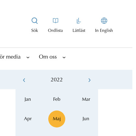
Sök
Ordlista
Lättläst
In English
ör media
Om oss
2022
Jan
Feb
Mar
Apr
Maj
Jun