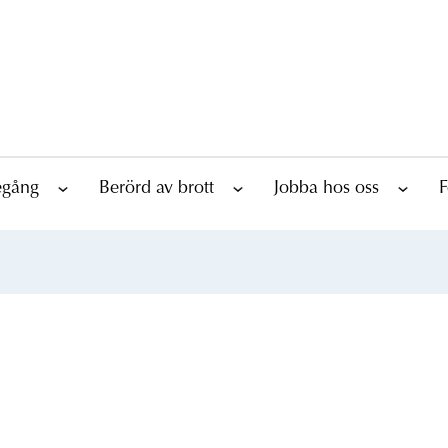
tegång
Berörd av brott
Jobba hos oss
F