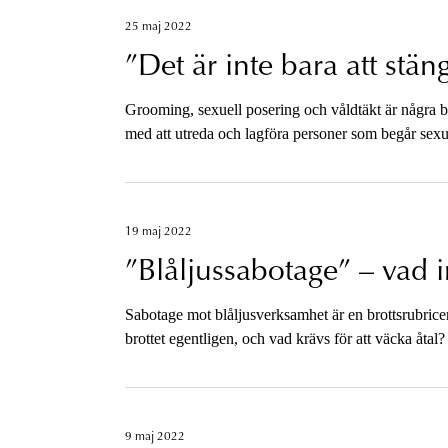
25 maj 2022
”Det är inte bara att stä
Grooming, sexuell posering och våldtäkt är några
med att utreda och lagföra personer som begår sexue
åklagare om arbetet med dessa utredningar.
19 maj 2022
”Blåljussabotage” – vad 
Sabotage mot blåljusverksamhet är en brottsrubrice
brottet egentligen, och vad krävs för att väcka åta
Åklagarmyndighetens Utvecklingscentrum berättar
lagstiftning där upparbetad praxis kan vara fem år b
9 maj 2022