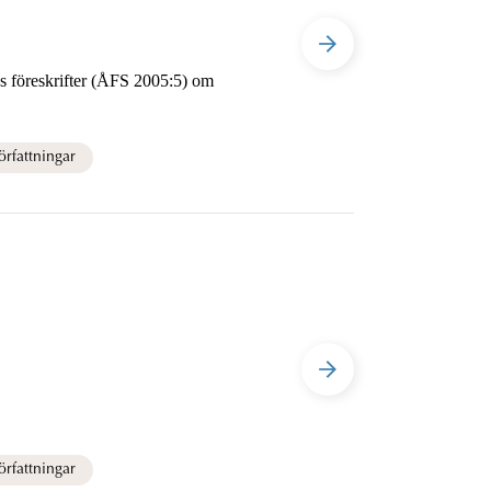
 om
rfattningar
rfattningar