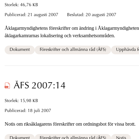
Storlek: 46,76 KB
Publicerad:
21 augusti 2007
Beslutad:
20 augusti 2007
Åklagarmyndighetens föreskrifter om ändring i Åklagarmyndighetens föreskrifter (ÅFS 2005:5)
åklagarkamrarnas lokalisering och verksamhetsområden.
Dokument
Föreskrifter och allmänna råd (ÅFS)
Upphävda fö
ÅFS 2007:14
Storlek: 15,98 KB
Publicerad:
18 juli 2007
Notis om riksåklagarens föreskrifter om ordningsbot för vissa brott.
Dokument
Föreskrifter och allmänna råd (ÅFS)
Notis