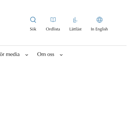
Sök
Ordlista
Lättläst
In English
ör media
Om oss