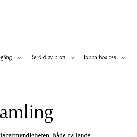
tegång
Berörd av brott
Jobba hos oss
F
samling
Åklagarmyndigheten, både gällande