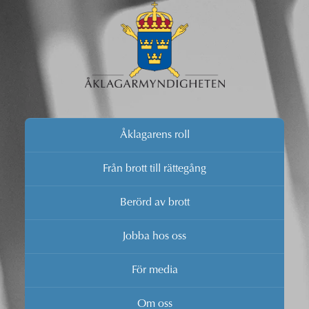
Åklagarens roll
Från brott till rättegång
Berörd av brott
Jobba hos oss
För media
Om oss