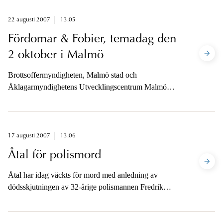
22 augusti 2007
13.05
Fördomar & Fobier, temadag den
2 oktober i Malmö
Brottsoffermyndigheten, Malmö stad och
Åklagarmyndighetens Utvecklingscentrum Malmö
arrangerar temadag för att belysa hur fördomar och
fobier kan skapa brottsoffer och påverka mötet med
dem.
17 augusti 2007
13.06
Åtal för polismord
Åtal har idag väckts för mord med anledning av
dödsskjutningen av 32-årige polismannen Fredrik
Widén i centrala Nyköping den 20 juni 2007.