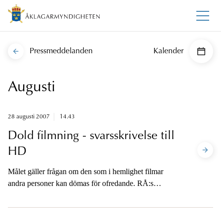
Pressmeddelanden
Kalender
Augusti
28 augusti 2007
14.43
Dold filmning - svarsskrivelse till
HD
Målet gäller frågan om den som i hemlighet filmar
andra personer kan dömas för ofredande. RÅ:s
uppfattning är att det är möjligt, även om den eller de
som filmats får reda på det först efter själva filmningen.