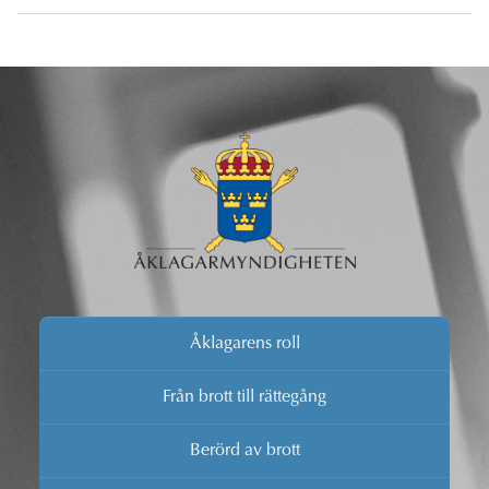
Åklagarens roll
Från brott till rättegång
Berörd av brott