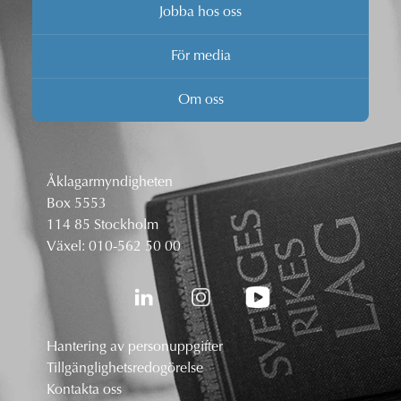
Jobba hos oss
För media
Om oss
Åklagarmyndigheten
Box 5553
114 85 Stockholm
Växel:
010-562 50 00
Hantering av personuppgifter
Tillgänglighetsredogörelse
Kontakta oss