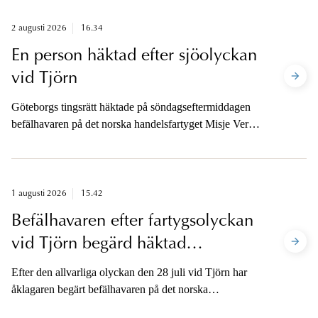
2 augusti 2026
16.34
En person häktad efter sjöolyckan
vid Tjörn
Göteborgs tingsrätt häktade på söndagseftermiddagen
befälhavaren på det norska handelsfartyget Misje Verde
såsom misstänkt på sannolika skäl för vållande till
annans död. Åklagaren kommenterar olycksförloppet
och regelverket i en skriftlig kommentar.
1 augusti 2026
15.42
Befälhavaren efter fartygsolyckan
vid Tjörn begärd häktad
(uppdaterad)
Efter den allvarliga olyckan den 28 juli vid Tjörn har
åklagaren begärt befälhavaren på det norska
handelsfartyget häktad för vållande till annans död.