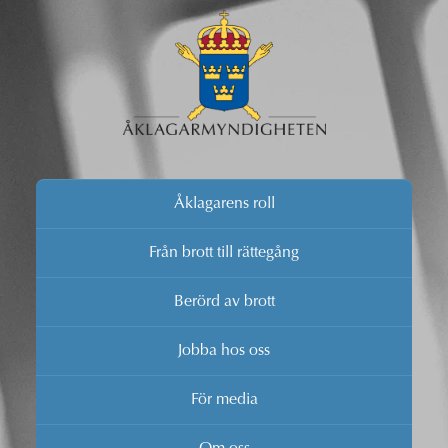
Åklagarens roll
Från brott till rättegång
Berörd av brott
Jobba hos oss
För media