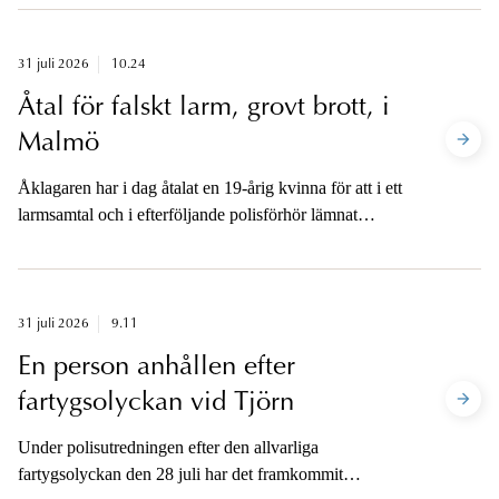
31 juli 2026
10.24
Åtal för falskt larm, grovt brott, i
Malmö
Åklagaren har i dag åtalat en 19-årig kvinna för att i ett
larmsamtal och i efterföljande polisförhör lämnat
oriktiga uppgifter om att en för henne okänd person
förföljt henne, slagit henne och försökt att utsätta henne
för en våldtäkt i Pildammsparken i Malmö. Kvinnans
agerande gjorde att polisen satte in omfattande
31 juli 2026
9.11
utredningsinsatser.
En person anhållen efter
fartygsolyckan vid Tjörn
Under polisutredningen efter den allvarliga
fartygsolyckan den 28 juli har det framkommit