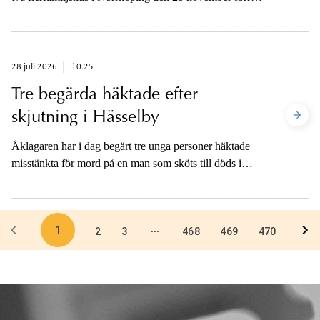
året. Utöver de fullbordade sprängningarna förhindrade
polisen samma dag ytterligare en sprängning i
Norrköping då de tog en termosbomb i beslag. Ingen
person kom till skada vid händelserna. Åtal och
28 juli 2026
10.25
bevistalan väcks mot både misstänkta utförare och
Tre begärda häktade efter
transportörer som tillhandahållit de termosbomber som
skjutning i Hässelby
använts och varit avsedda att användas.
Åklagaren har i dag begärt tre unga personer häktade
misstänkta för mord på en man som sköts till döds i
Hässelby i västra Stockholm i fredags kväll. Åklagaren
är tillgänglig för media efter att alla tre
häktningsförhandlingar är avslutade.
1
...
2
3
468
469
470