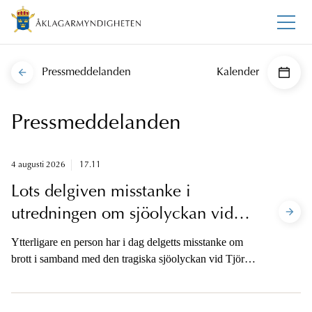
Pressmeddelanden
Kalender
Pressmeddelanden
4 augusti 2026
17.11
Lots delgiven misstanke i
utredningen om sjöolyckan vid
Tjörn
Ytterligare en person har i dag delgetts misstanke om
brott i samband med den tragiska sjöolyckan vid Tjörn
den 28 juli. Lotsen knuten till Sjöfartsverkets
lotsningsverksamhet misstänks på skälig misstanke, den
lägre misstankegraden, för vårdslöshet i sjötrafik och