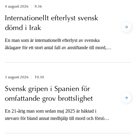
vållande till annans död. Lotsen förnekar brott.
4 augusti 2026
9.36
Internationellt efterlyst svensk
dömd i Irak
En man som är internationellt efterlyst av svenska
åklagare för ett stort antal fall av anstiftande till mord,
anstiftande till försök till mord samt stämpling till mord
har dömts till livstids fängelse av en domstol i
Irak. Domen kommer efter en fördjupad samverkan
mellan svenska åklagare och det irakiska rättsväsendet.
3 augusti 2026
10.30
Svensk gripen i Spanien för
omfattande grov brottslighet
En 21-årig man som sedan maj 2025 är häktad i
utevaro för bland annat medhjälp till mord och försök
till mord i Sverige är gripen av spansk polis. Mannen
greps under natten till lördag den 1 augusti.