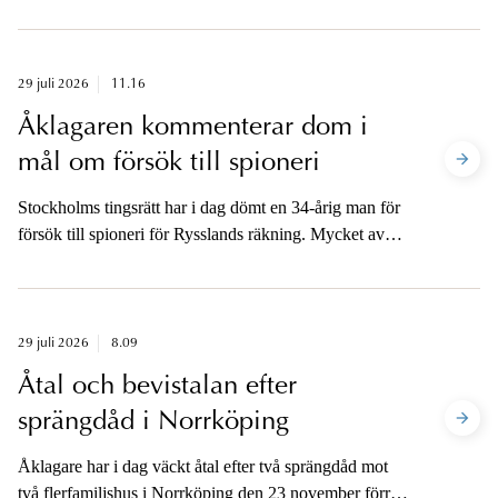
brottsmisstankar mot befälhavaren på det norska
handelsfartyget. Misstankarna gäller vårdslöshet i
sjötrafik och vållande till annans död på Hakefjorden i
Kungälvs kommun.
29 juli 2026
11.16
Åklagaren kommenterar dom i
mål om försök till spioneri
Stockholms tingsrätt har i dag dömt en 34-årig man för
försök till spioneri för Rysslands räkning. Mycket av
uppgifterna i förundersökningen är fortfarande hemliga
och de inblandade parterna är belagda med
yppandeförbud.
29 juli 2026
8.09
Åtal och bevistalan efter
sprängdåd i Norrköping
Åklagare har i dag väckt åtal efter två sprängdåd mot
två flerfamiljshus i Norrköping den 23 november förra