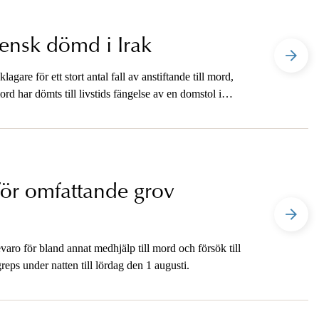
svensk dömd i Irak
agare för ett stort antal fall av anstiftande till mord,
mord har dömts till livstids fängelse av en domstol i
ellan svenska åklagare och det irakiska rättsväsendet.
för omfattande grov
aro för bland annat medhjälp till mord och försök till
eps under natten till lördag den 1 augusti.