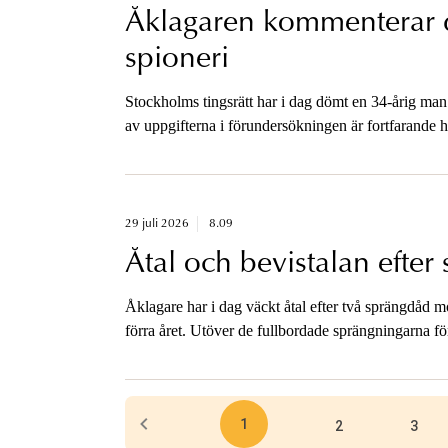
Åklagaren kommenterar d
spioneri
Stockholms tingsrätt har i dag dömt en 34-årig man 
av uppgifterna i förundersökningen är fortfarande 
yppandeförbud.
29 juli 2026
8.09
Åtal och bevistalan efte
Åklagare har i dag väckt åtal efter två sprängdåd 
förra året. Utöver de fullbordade sprängningarna f
Norrköping då de tog en termosbomb i beslag. Inge
bevistalan väcks mot både misstänkta utförare och 
använts och varit avsedda att användas.
1
2
3