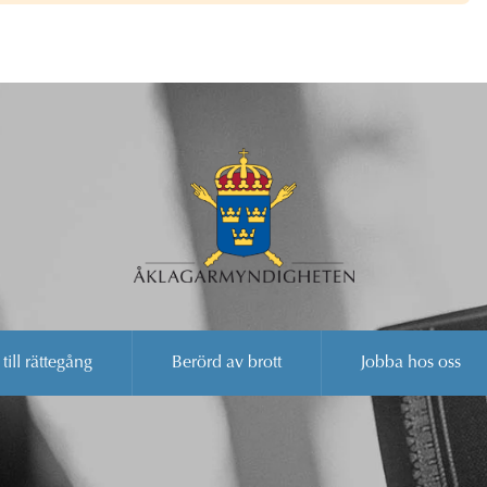
 till rättegång
Berörd av brott
Jobba hos oss