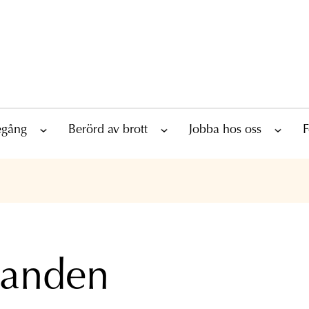
tegång
Berörd av brott
Jobba hos oss
F
landen