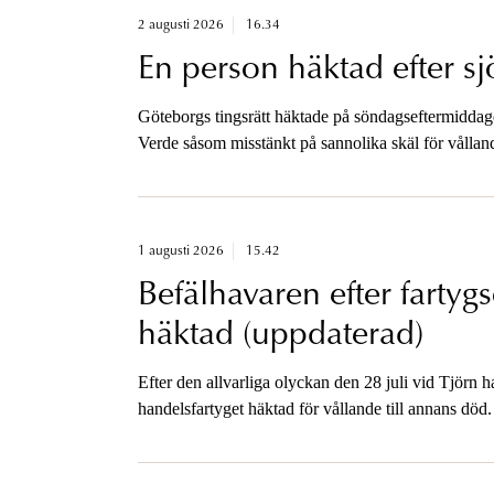
2 augusti 2026
16.34
En person häktad efter s
Göteborgs tingsrätt häktade på söndagseftermiddag
Verde såsom misstänkt på sannolika skäl för vålla
olycksförloppet och regelverket i en skriftlig komm
1 augusti 2026
15.42
Befälhavaren efter fartyg
häktad (uppdaterad)
Efter den allvarliga olyckan den 28 juli vid Tjörn 
handelsfartyget häktad för vållande till annans död.