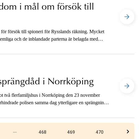
om i mål om försök till
för försök till spioneri för Rysslands räkning. Mycket
hemliga och de inblandade parterna är belagda med
r sprängdåd i Norrköping
mot två flerfamiljshus i Norrköping den 23 november
örhindrade polisen samma dag ytterligare en sprängning i
n person kom till skada vid händelserna. Åtal och
transportörer som tillhandahållit de termosbomber som
...
468
469
470