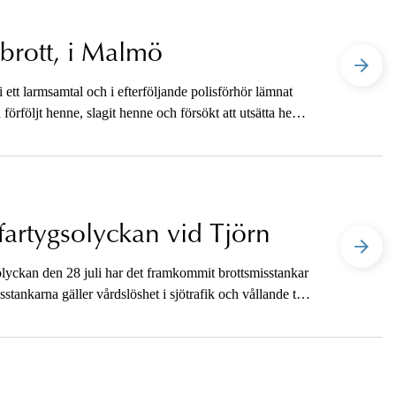
t brott, i Malmö
i ett larmsamtal och i efterföljande polisförhör lämnat
förföljt henne, slagit henne och försökt att utsätta henne
 agerande gjorde att polisen satte in omfattande
fartygsolyckan vid Tjörn
olyckan den 28 juli har det framkommit brottsmisstankar
tankarna gäller vårdslöshet i sjötrafik och vållande till