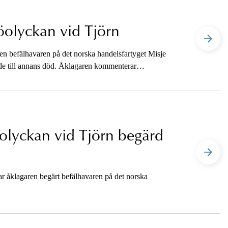
jöolyckan vid Tjörn
en befälhavaren på det norska handelsfartyget Misje
nde till annans död. Åklagaren kommenterar
entar.
solyckan vid Tjörn begärd
har åklagaren begärt befälhavaren på det norska