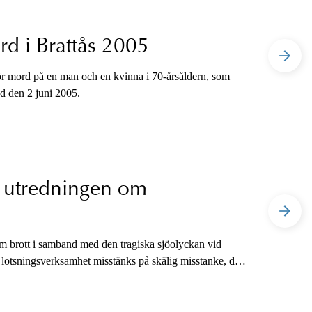
d i Brattås 2005
ör mord på en man och en kvinna i 70-årsåldern, som
nd den 2 juni 2005.
i utredningen om
 om brott i samband med den tragiska sjöolyckan vid
ts lotsningsverksamhet misstänks på skälig misstanke, den
ch vållande till annans död. Lotsen förnekar brott.