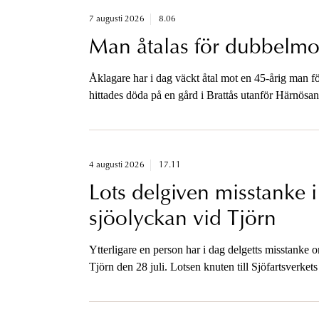
7 augusti 2026
8.06
Man åtalas för dubbelmor
Åklagare har i dag väckt åtal mot en 45-årig man f
hittades döda på en gård i Brattås utanför Härnösa
4 augusti 2026
17.11
Lots delgiven misstanke 
sjöolyckan vid Tjörn
Ytterligare en person har i dag delgetts misstanke
Tjörn den 28 juli. Lotsen knuten till Sjöfartsverke
lägre misstankegraden, för vårdslöshet i sjötrafik o