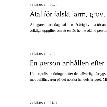
31 juli 2026
10.24
Åtal för falskt larm, grov
Åklagaren har i dag åtalat en 19-årig kvinna för att 
oriktiga uppgifter om att en för henne okänd person 
för en våldtäkt i Pildammsparken i Malmö. Kvinnans
utredningsinsatser.
31 juli 2026
9.11
En person anhållen efter 
Under polisutredningen efter den allvarliga fartygs
mot befälhavaren på det norska handelsfartyget. Miss
annans död på Hakefjorden i Kungälvs kommun.
29 juli 2026
11.16