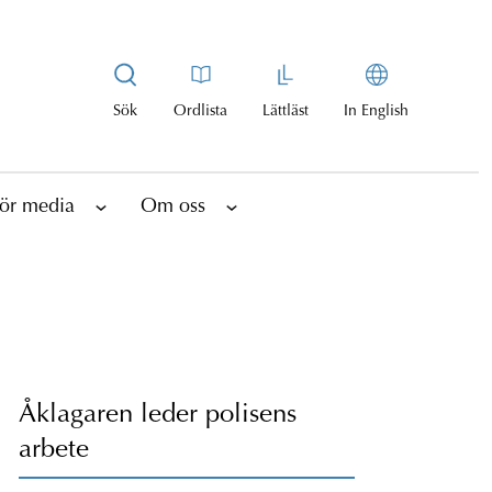
Sök
Ordlista
Lättläst
In English
ör media
Om oss
Åklagaren leder polisens
arbete