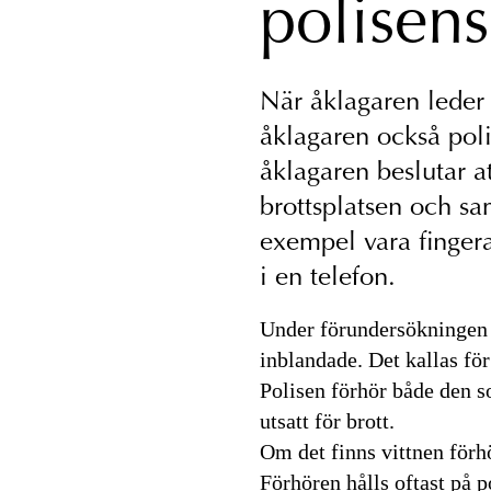
polisens
När åklagaren leder
åklagaren också poli
åklagaren beslutar a
brottsplatsen och sam
exempel vara finger
i en telefon.
Under förundersökningen st
inblandade. Det kallas för
Polisen förhör både den s
utsatt för brott.
Om det finns vittnen förh
Förhören hålls oftast på p