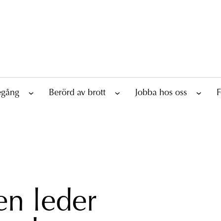
tegång
Berörd av brott
Jobba hos oss
F
en leder