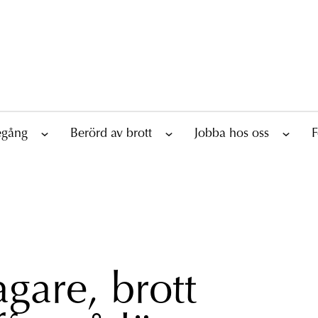
tegång
Berörd av brott
Jobba hos oss
F
gare, brott