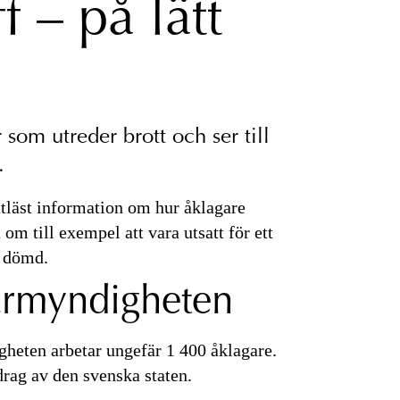
f – på lätt
 som utreder brott och ser till
.
ttläst information om hur åklagare
 om till exempel att vara utsatt för ett
li dömd.
rmyndigheten
heten arbetar ungefär 1 400 åklagare.
rag av den svenska staten.