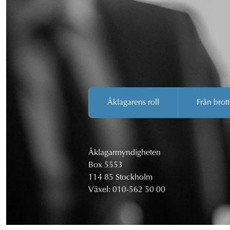
Åklagarens roll
Från brott
Åklagarmyndigheten
Box 5553
114 85 Stockholm
Växel:
010-562 50 00